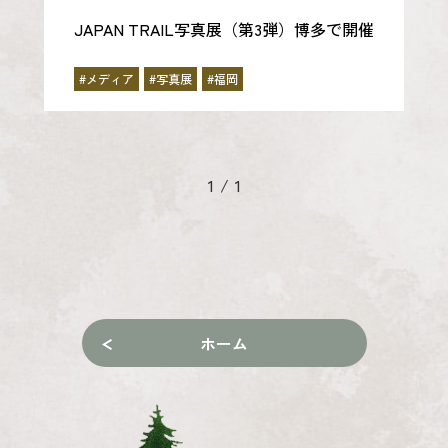
JAPAN TRAIL写真展（第3弾）博多で開催
#メディア
#写真展
#福岡
1
/
1
ホーム