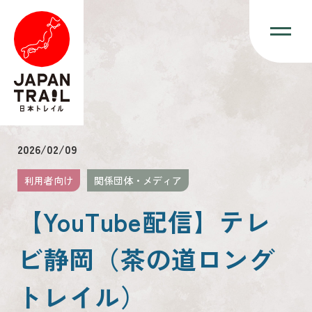
2026/02/09
利用者向け
関係団体・メディア
【YouTube配信】テレ
ビ静岡（茶の道ロング
トレイル）