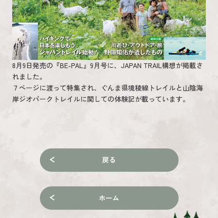
8月9日発売の『BE-PAL』9月号に、JAPAN TRAIL構想が掲載さ
れました。
７ページに渡って特集され、ぐんま県境稜線トレイルと山陰海
岸ジオパークトレイルに関しての体験記が載っています。
戻る
ホーム